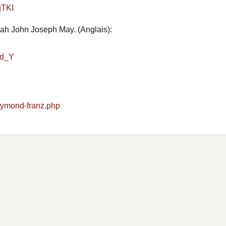
qTKI
vah John Joseph May. (Anglais):
7d_Y
raymond-franz.php