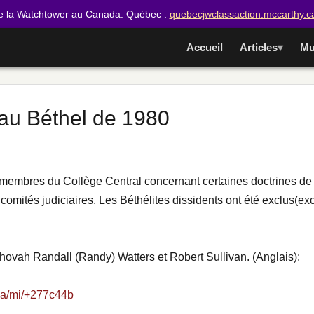
e la Watchtower au Canada. Québec :
quebecjwclassaction.mccarthy.c
Accueil
Articles
Mu
 au Béthel de 1980
 membres du Collège Central concernant certaines doctrines de
 comités judiciaires. Les Béthélites dissidents ont été exclus(
ovah Randall (Randy) Watters et Robert Sullivan. (Anglais):
ia/mi/+277c44b