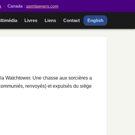
a
· Canada :
apmlawyers.com
ltimédia
Livres
Liens
Contact
English
 la Watchtower. Une chasse aux sorcières a
excommuniés, renvoyés) et expulsés du siège